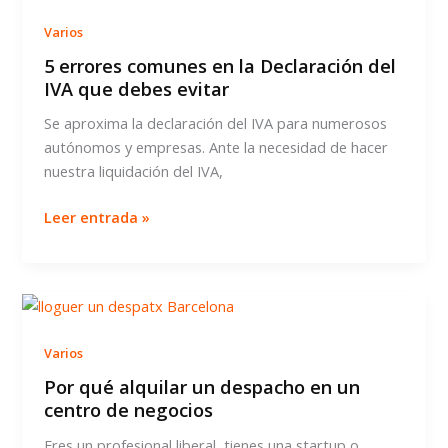
de
Varios
atención
5 errores comunes en la Declaración del
telefónica
IVA que debes evitar
durante
el
Se aproxima la declaración del IVA para numerosos
verano?
autónomos y empresas. Ante la necesidad de hacer
nuestra liquidación del IVA,
5
Leer entrada »
errores
comunes
en
la
Declaración
Varios
del
IVA
Por qué alquilar un despacho en un
centro de negocios
que
debes
Eres un profesional liberal, tienes una startup o