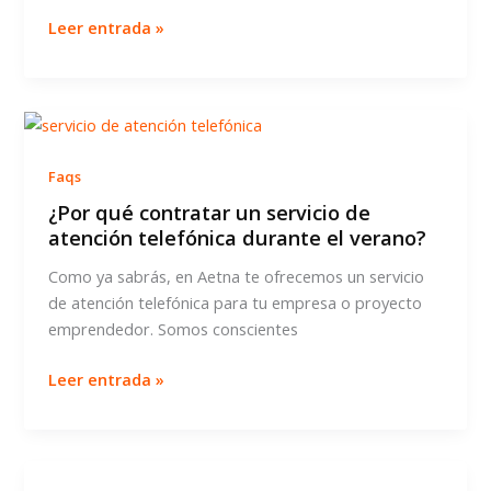
Cómo
Leer entrada »
elegir
un
espacio
de
coworking
Faqs
en
Barcelona
¿Por qué contratar un servicio de
atención telefónica durante el verano?
Como ya sabrás, en Aetna te ofrecemos un servicio
de atención telefónica para tu empresa o proyecto
emprendedor. Somos conscientes
¿Por
Leer entrada »
qué
contratar
un
servicio