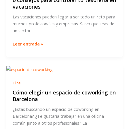
6 consejos para controlar tu tesorería en
vacaciones
Las vacaciones pueden llegar a ser todo un reto para
muchos profesionales y empresas. Salvo que seas de
un sector
6
Leer entrada »
consejos
para
controlar
tu
tesorería
Tips
en
vacaciones
Cómo elegir un espacio de coworking en
Barcelona
¿Estás buscando un espacio de coworking en
Barcelona? ¿Te gustaría trabajar en una oficina
común junto a otros profesionales? La