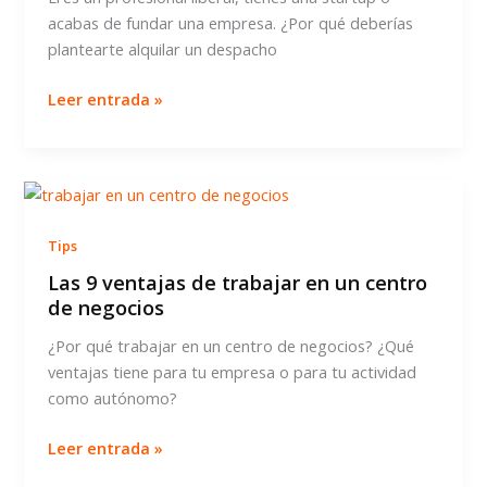
evitar
acabas de fundar una empresa. ¿Por qué deberías
plantearte alquilar un despacho
Por
Leer entrada »
qué
alquilar
un
despacho
en
Tips
un
centro
Las 9 ventajas de trabajar en un centro
de negocios
de
negocios
¿Por qué trabajar en un centro de negocios? ¿Qué
ventajas tiene para tu empresa o para tu actividad
como autónomo?
Las
Leer entrada »
9