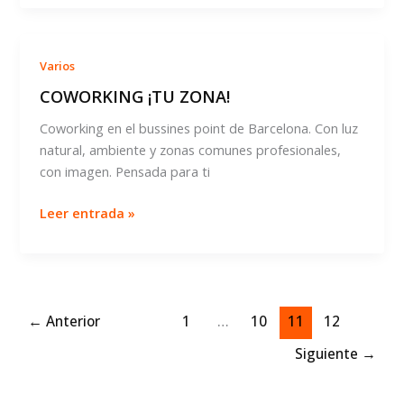
ventajas
de
trabajar
Varios
en
COWORKING ¡TU ZONA!
un
centro
Coworking en el bussines point de Barcelona. Con luz
de
natural, ambiente y zonas comunes profesionales,
negocios
con imagen. Pensada para ti
COWORKING
Leer entrada »
¡TU
ZONA!
←
Anterior
1
…
10
11
12
Siguiente
→