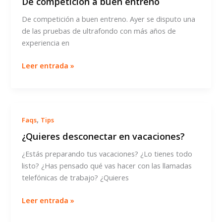
De competición a buen entreno
De competición a buen entreno. Ayer se disputo una
de las pruebas de ultrafondo con más años de
experiencia en
De
Leer entrada »
competición
a
buen
entreno
,
Faqs
Tips
¿Quieres desconectar en vacaciones?
¿Estás preparando tus vacaciones? ¿Lo tienes todo
listo? ¿Has pensado qué vas hacer con las llamadas
telefónicas de trabajo? ¿Quieres
¿Quieres
Leer entrada »
desconectar