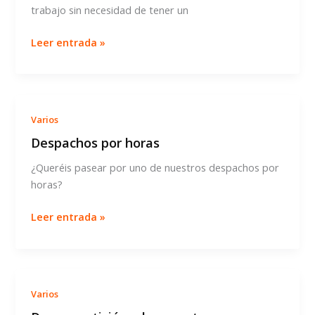
trabajo sin necesidad de tener un
OFICINA
Leer entrada »
VIRTUAL
EN
BARCELONA
Varios
Despachos por horas
¿Queréis pasear por uno de nuestros despachos por
horas?
Despachos
Leer entrada »
por
horas
Varios