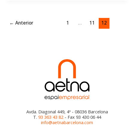
en
vacaciones?
←
Anterior
1
…
11
12
Avda. Diagonal 449, 4º - 08036 Barcelona
T.
93 363 43 82
- Fax 93 430 06 44
info@aetnabarcelona.com