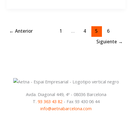
9
ventajas
de
trabajar
←
Anterior
1
…
4
5
6
en
un
Siguiente
→
centro
de
negocios
Avda. Diagonal 449, 4º - 08036 Barcelona
T.
93 363 43 82
- Fax 93 430 06 44
info@aetnabarcelona.com