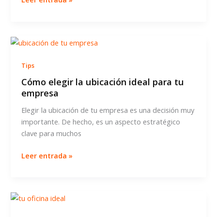
para
elegir
un
buen
asesor
Tips
fiscal
Cómo elegir la ubicación ideal para tu
empresa
Elegir la ubicación de tu empresa es una decisión muy
importante. De hecho, es un aspecto estratégico
clave para muchos
Cómo
Leer entrada »
elegir
la
ubicación
ideal
para