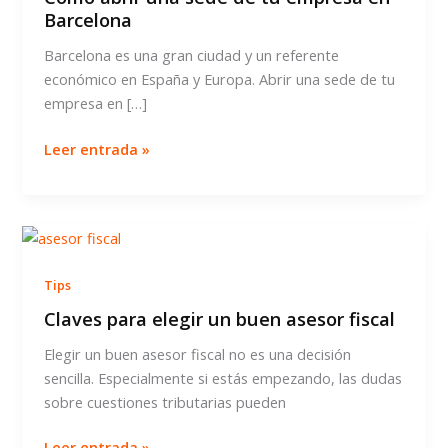
Barcelona
Barcelona es una gran ciudad y un referente
económico en España y Europa. Abrir una sede de tu
empresa en […]
Cómo
Leer entrada »
abrir
una
sede
de
tu
Tips
empresa
en
Claves para elegir un buen asesor fiscal
Barcelona
Elegir un buen asesor fiscal no es una decisión
sencilla. Especialmente si estás empezando, las dudas
sobre cuestiones tributarias pueden
Claves
Leer entrada »