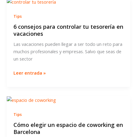
de
trabajo
Tips
productivo
6 consejos para controlar tu tesorería en
vacaciones
Las vacaciones pueden llegar a ser todo un reto para
muchos profesionales y empresas. Salvo que seas de
un sector
6
Leer entrada »
consejos
para
controlar
tu
tesorería
Tips
en
vacaciones
Cómo elegir un espacio de coworking en
Barcelona