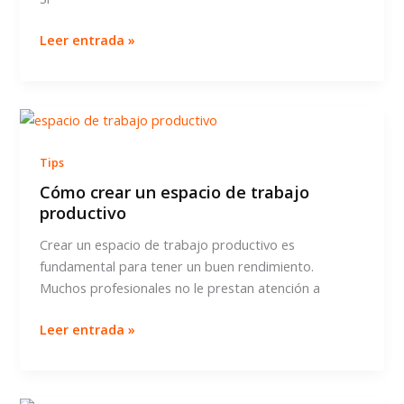
Consejos
Leer entrada »
para
potenciar
tu
marca
personal
Tips
Cómo crear un espacio de trabajo
productivo
Crear un espacio de trabajo productivo es
fundamental para tener un buen rendimiento.
Muchos profesionales no le prestan atención a
Cómo
Leer entrada »
crear
un
espacio