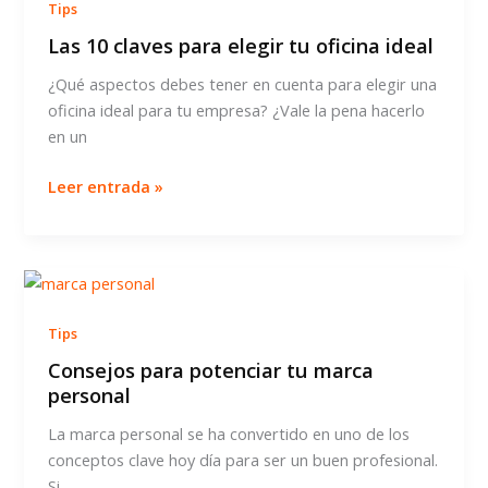
Tips
tu
empresa
Las 10 claves para elegir tu oficina ideal
¿Qué aspectos debes tener en cuenta para elegir una
oficina ideal para tu empresa? ¿Vale la pena hacerlo
en un
Las
Leer entrada »
10
claves
para
elegir
tu
Tips
oficina
ideal
Consejos para potenciar tu marca
personal
La marca personal se ha convertido en uno de los
conceptos clave hoy día para ser un buen profesional.
Si