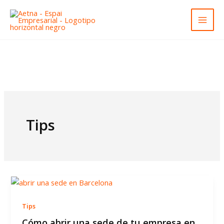
Ir
al
contenido
Tips
Tips
Cómo abrir una sede de tu empresa en