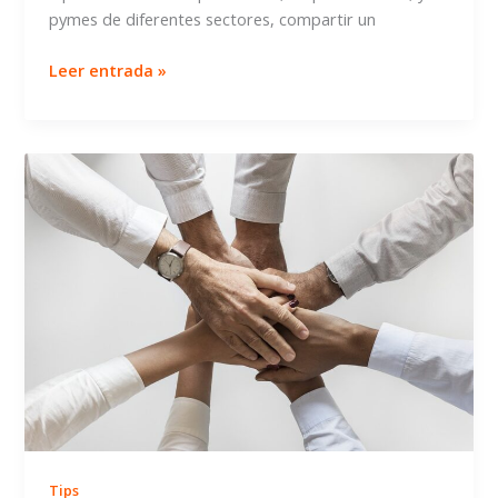
pymes de diferentes sectores, compartir un
¿QUÉ
Leer entrada »
ES
UN
COWORKING?
Tips