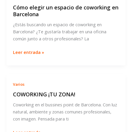
Cómo elegir un espacio de coworking en
Barcelona
¿Estás buscando un espacio de coworking en
Barcelona? ¿Te gustaría trabajar en una oficina
común junto a otros profesionales? La
Cómo
Leer entrada »
elegir
un
espacio
de
Varios
coworking
COWORKING ¡TU ZONA!
en
Barcelona
Coworking en el bussines point de Barcelona. Con luz
natural, ambiente y zonas comunes profesionales,
con imagen. Pensada para ti
COWORKING