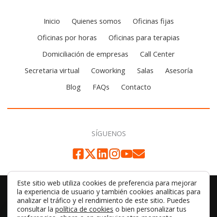
Inicio
Quienes somos
Oficinas fijas
Oficinas por horas
Oficinas para terapias
Domiciliación de empresas
Call Center
Secretaria virtual
Coworking
Salas
Asesoría
Blog
FAQs
Contacto
SÍGUENOS
Este sitio web utiliza cookies de preferencia para mejorar
la experiencia de usuario y también cookies analíticas para
© 2026 Aetna Barcelona | by
SIMILARES DESIGN
analizar el tráfico y el rendimiento de este sitio. Puedes
consultar la
política de cookies
o bien personalizar tus
AVISO LEGAL