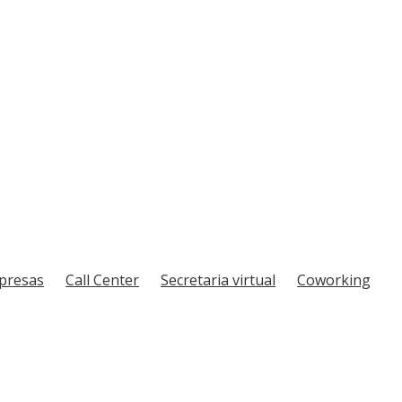
mpresas
Call Center
Secretaria virtual
Coworking