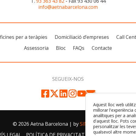
T.
93 363 43 82
- Fax 93 430 06 44
info@aetnabarcelona.com
ficines per a teràpies
Domiciliació d’empreses
Call Cen
Assessoria
Bloc
FAQs
Contacte
SEGUEIX-NOS
Aquest lloc web utilit
millorar l'experiència
analítiques per a anali
d'aquest lloc. Pots co
© 2026 Aetna Barcelona | by
SIMILARES DESIGN
personalitzar les teve
qualsevol altre mome
VÍS LEGAL
POLÍTICA DE PRIVACITAT
POLÍTICA DE GALET