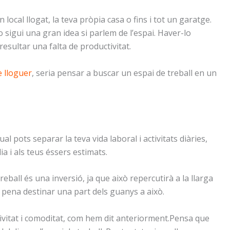
n local llogat, la teva pròpia casa o fins i tot un garatge.
o sigui una gran idea si parlem de l’espai. Haver-lo
esultar una falta de productivitat.
e lloguer
, seria pensar a buscar un espai de treball en un
al pots separar la teva vida laboral i activitats diàries,
ia i als teus éssers estimats.
ball és una inversió, ja que això repercutirà a la llarga
la pena destinar una part dels guanys a això.
vitat i comoditat, com hem dit anteriorment.Pensa que