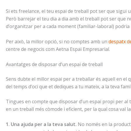
Si ets freelance, el teu espai de treball pot ser que sigui u
Però barrejar el teu dia a dia amb el treball pot ser que n
d’organitzar per a cada moment (familiar-laboral) podria r
Per això, la millor opció, si no comptes amb un
despatx d
centre de negocis com Aetna Espai Empresarial.
Avantatges de disposar d’un espai de treball
Sens dubte el millor espai per a treballar és aquell en el qu
del temps d’oci que et dediques a tu mateix, a la teva famíl
Tingues en compte que disposar d’un espai propi per al tre
en un treball més còmode i eficient, per la qual cosa val 
1. Una ajuda per a la teva salut.
No només en la producti