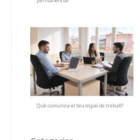
permanència?
Què comunica el teu espai de treball?