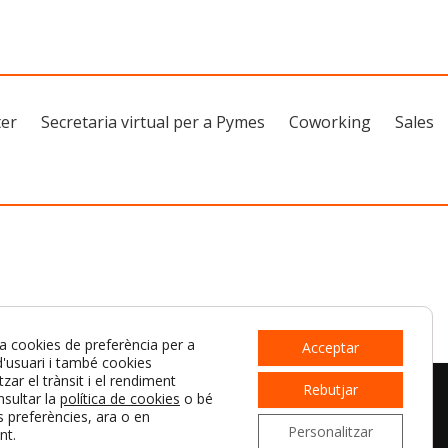
ter
Secretaria virtual per a Pymes
Coworking
Sales
za cookies de preferència per a
Acceptar
 d'usuari i també cookies
tzar el trànsit i el rendiment
Rebutjar
nsultar la
política de cookies
o bé
s preferències, ara o en
Personalitzar
nt.
ES