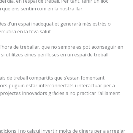
 dia, en l’espai de treball. Per tant, tenir un lloc
à que ens sentim com en la nostra llar.
des d’un espai inadequat et generarà més estrès o
ercutirà en la teva salut.
l’hora de treballar, que no sempre es pot aconseguir en
si utilitzes eines perilloses en un espai de treball
ais de treball compartits que s’estan fomentant
rs puguin estar interconnectats i interactuar per a
 projectes innovadors gràcies a no practicar l’aïllament
dicions i no calgui invertir molts de diners per a arreglar