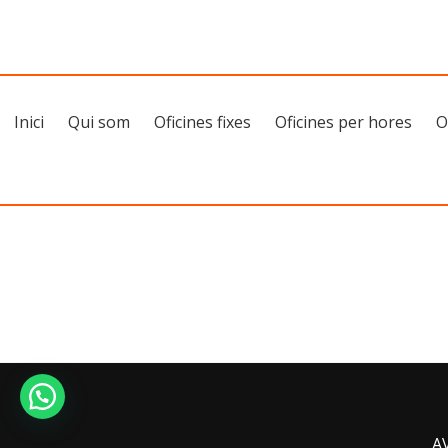
Inici
Qui som
Oficines fixes
Oficines per hores
O
A