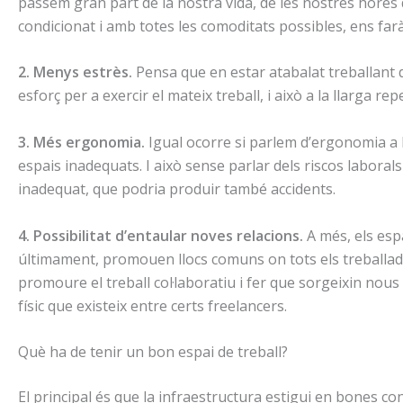
passem gran part de la nostra vida, de les nostres hores del
condicionat i amb totes les comoditats possibles, ens far
2. Menys estrès.
Pensa que en estar atabalat treballant 
esforç per a exercir el mateix treball, i això a la llarga rep
3. Més ergonomia.
Igual ocorre si parlem d’ergonomia a 
espais inadequats. I això sense parlar dels riscos laborals 
inadequat, que podria produir també accidents.
4. Possibilitat d’entaular noves relacions.
A més, els esp
últimament, promouen llocs comuns on tots els treballado
promoure el treball col·laboratiu i fer que sorgeixin nous
físic que existeix entre certs freelancers.
Què ha de tenir un bon espai de treball?
El principal és que la infraestructura estigui en bones con