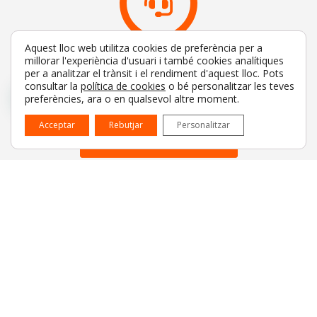
Aquest lloc web utilitza cookies de preferència per a
millorar l'experiència d'usuari i també cookies analítiques
Contracta el nostre servei per a les funcions que requereixin
per a analitzar el trànsit i el rendiment d'aquest lloc. Pots
més temps i dedicació
consultar la
política de cookies
o bé personalitzar les teves
preferències, ara o en qualsevol altre moment.
ALLIBERA LA TEVA EMPRESA
Acceptar
Rebutjar
Personalitzar
SECRETARIA VIRTUAL
Ubicació estratègica, en l’Av. Diagonal de Barcelona, amb un
entorn professional i còmode
SALES PER HORES