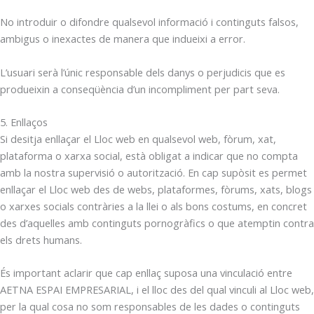
No introduir o difondre qualsevol informació i continguts falsos,
ambigus o inexactes de manera que indueixi a error.
L’usuari serà l’únic responsable dels danys o perjudicis que es
produeixin a conseqüència d’un incompliment per part seva.
5. Enllaços
Si desitja enllaçar el Lloc web en qualsevol web, fòrum, xat,
plataforma o xarxa social, està obligat a indicar que no compta
amb la nostra supervisió o autorització. En cap supòsit es permet
enllaçar el Lloc web des de webs, plataformes, fòrums, xats, blogs
o xarxes socials contràries a la llei o als bons costums, en concret
des d’aquelles amb continguts pornogràfics o que atemptin contra
els drets humans.
És important aclarir que cap enllaç suposa una vinculació entre
AETNA ESPAI EMPRESARIAL, i el lloc des del qual vinculi al Lloc web,
per la qual cosa no som responsables de les dades o continguts