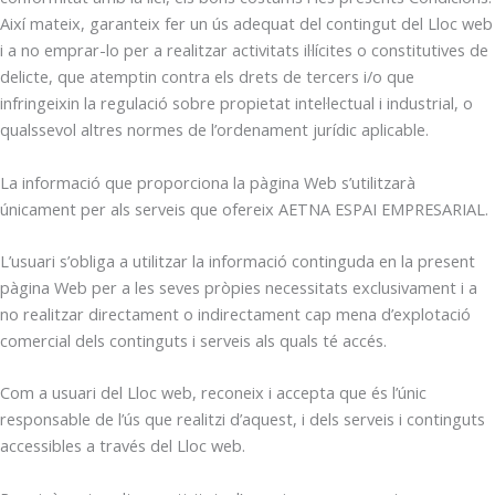
Així mateix, garanteix fer un ús adequat del contingut del Lloc web
i a no emprar-lo per a realitzar activitats il·lícites o constitutives de
delicte, que atemptin contra els drets de tercers i/o que
infringeixin la regulació sobre propietat intel·lectual i industrial, o
qualssevol altres normes de l’ordenament jurídic aplicable.
La informació que proporciona la pàgina Web s’utilitzarà
únicament per als serveis que ofereix AETNA ESPAI EMPRESARIAL.
L’usuari s’obliga a utilitzar la informació continguda en la present
pàgina Web per a les seves pròpies necessitats exclusivament i a
no realitzar directament o indirectament cap mena d’explotació
comercial dels continguts i serveis als quals té accés.
Com a usuari del Lloc web, reconeix i accepta que és l’únic
responsable de l’ús que realitzi d’aquest, i dels serveis i continguts
accessibles a través del Lloc web.