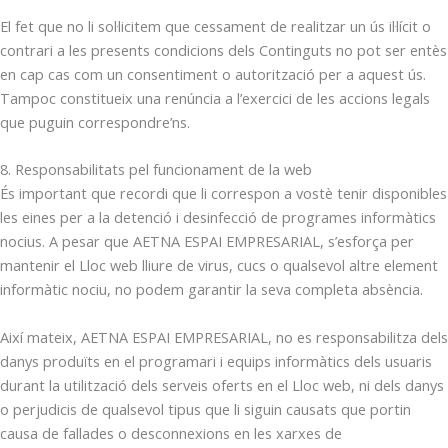
El fet que no li sol·licitem que cessament de realitzar un ús il·lícit o
contrari a les presents condicions dels Continguts no pot ser entès
en cap cas com un consentiment o autorització per a aquest ús.
Tampoc constitueix una renúncia a l’exercici de les accions legals
que puguin correspondre’ns.
8. Responsabilitats pel funcionament de la web
És important que recordi que li correspon a vostè tenir disponibles
les eines per a la detenció i desinfecció de programes informàtics
nocius. A pesar que AETNA ESPAI EMPRESARIAL, s’esforça per
mantenir el Lloc web lliure de virus, cucs o qualsevol altre element
informàtic nociu, no podem garantir la seva completa absència.
Així mateix, AETNA ESPAI EMPRESARIAL, no es responsabilitza dels
danys produïts en el programari i equips informàtics dels usuaris
durant la utilització dels serveis oferts en el Lloc web, ni dels danys
o perjudicis de qualsevol tipus que li siguin causats que portin
causa de fallades o desconnexions en les xarxes de