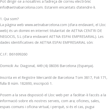
Pot dirigir-se a nosaltres a l’adreça de correu electrònic
info@aetnabarcelona.com. Estarem encantats d’atendre-li.
1. Qui som?
La pàgina web www.aetnabarcelona.com (d’ara endavant, el Lloc
web) és un domini en internet titularitat de AETNA CENTRI DE
NEGOCIS, S.L (d’ara endavant AETNA ESPAI EMPRESARIAL). Les
dades identificatives de AETNA ESPAI EMPRESARIAL són:
C.I.F.: B61699260
Domicili: Av. Diagonal, 449 (4) 08036 Barcelona (Espanya).
Inscrita en el Registre Mercantil de Barcelona Tom 3817, Foli 171,
fulla B núm. 182693, inscripció 1.
Posem a la seva disposició el Lloc web per a facilitar-li l’accés a la
informació sobre els nostres serveis, com ara; oficines, sales,
espais comuns i oficina virtual, i perquè, si és el cas, pugui