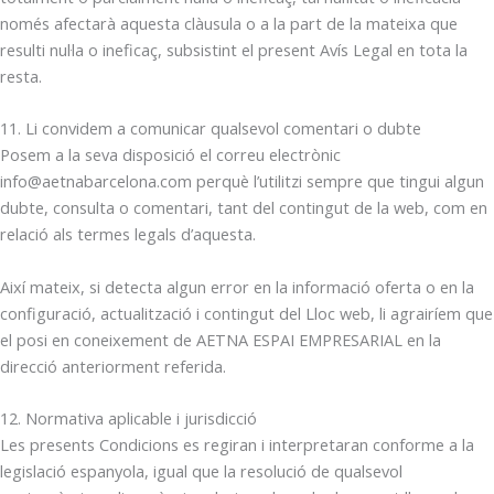
només afectarà aquesta clàusula o a la part de la mateixa que
resulti nul·la o ineficaç, subsistint el present Avís Legal en tota la
resta.
11. Li convidem a comunicar qualsevol comentari o dubte
Posem a la seva disposició el correu electrònic
info@aetnabarcelona.com perquè l’utilitzi sempre que tingui algun
dubte, consulta o comentari, tant del contingut de la web, com en
relació als termes legals d’aquesta.
Així mateix, si detecta algun error en la informació oferta o en la
configuració, actualització i contingut del Lloc web, li agrairíem que
el posi en coneixement de AETNA ESPAI EMPRESARIAL en la
direcció anteriorment referida.
12. Normativa aplicable i jurisdicció
Les presents Condicions es regiran i interpretaran conforme a la
legislació espanyola, igual que la resolució de qualsevol