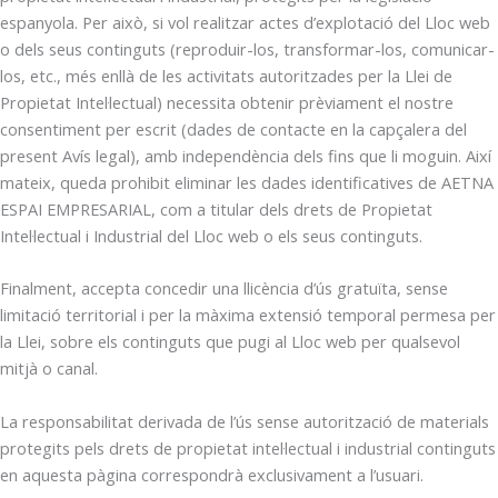
espanyola. Per això, si vol realitzar actes d’explotació del Lloc web
o dels seus continguts (reproduir-los, transformar-los, comunicar-
los, etc., més enllà de les activitats autoritzades per la Llei de
Propietat Intel·lectual) necessita obtenir prèviament el nostre
consentiment per escrit (dades de contacte en la capçalera del
present Avís legal), amb independència dels fins que li moguin. Així
mateix, queda prohibit eliminar les dades identificatives de AETNA
ESPAI EMPRESARIAL, com a titular dels drets de Propietat
Intel·lectual i Industrial del Lloc web o els seus continguts.
Finalment, accepta concedir una llicència d’ús gratuïta, sense
limitació territorial i per la màxima extensió temporal permesa per
la Llei, sobre els continguts que pugi al Lloc web per qualsevol
mitjà o canal.
La responsabilitat derivada de l’ús sense autorització de materials
protegits pels drets de propietat intel·lectual i industrial continguts
en aquesta pàgina correspondrà exclusivament a l’usuari.