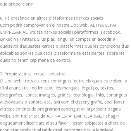
que proporcionin.
6. Té presència en altres plataformes i xarxes socials
Com podrà comprovar en el nostre Lloc web, AETNA ESPAI
EMPRESARIAL, utilitza xarxes socials i plataformes (Facebook,
Linkedin i Twitter). Si us plau, tingui en compte en accedir a
qualsevol d’aquestes xarxes o plataformes que les condicions d’ús
aplicables són les que cada plataforma té establertes, sobre les
quals no tenim cap mena de control.
7. Propietat intel·lectual i industrial
El Lloc web i tots els seus continguts (entre els quals es troben, a
títol enunciatiu i no limitatiu, les marques, logotips, textos,
fotografies, icones, imatges, gràfics, tecnologia, links, continguts
audiovisuals o sonors, etc., així com el disseny gràfic, codi font i
altres elements de programari contingut en la present pàgina
Web), són titularitat de AETNA ESPAI EMPRESARIAL, i s’hagin
degudament llicenciats al seu favor, i estan subjectes a drets de
propietat intel·lectual i industrial, protegits per la legislació