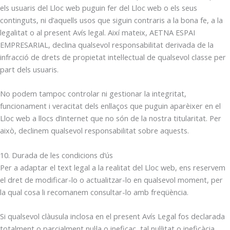
els usuaris del Lloc web puguin fer del Lloc web o els seus
continguts, ni d’aquells usos que siguin contraris a la bona fe, a la
legalitat o al present Avís legal. Així mateix, AETNA ESPAI
EMPRESARIAL, declina qualsevol responsabilitat derivada de la
infracció de drets de propietat intel·lectual de qualsevol classe per
part dels usuaris.
No podem tampoc controlar ni gestionar la integritat,
funcionament i veracitat dels enllaços que puguin aparèixer en el
Lloc web a llocs d’internet que no són de la nostra titularitat. Per
això, declinem qualsevol responsabilitat sobre aquests.
10. Durada de les condicions d’ús
Per a adaptar el text legal a la realitat del Lloc web, ens reservem
el dret de modificar-lo o actualitzar-lo en qualsevol moment, per
la qual cosa li recomanem consultar-lo amb freqüència.
Si qualsevol clàusula inclosa en el present Avís Legal fos declarada
totalment o parcialment nul·la o ineficaç, tal nul·litat o ineficàcia