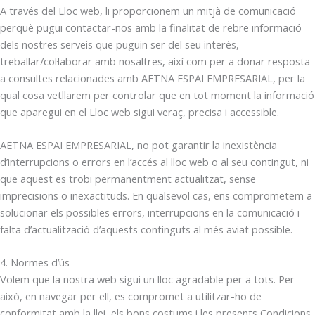
A través del Lloc web, li proporcionem un mitjà de comunicació
perquè pugui contactar-nos amb la finalitat de rebre informació
dels nostres serveis que puguin ser del seu interès,
treballar/col·laborar amb nosaltres, així com per a donar resposta
a consultes relacionades amb AETNA ESPAI EMPRESARIAL, per la
qual cosa vetllarem per controlar que en tot moment la informació
que aparegui en el Lloc web sigui veraç, precisa i accessible.
AETNA ESPAI EMPRESARIAL, no pot garantir la inexistència
d’interrupcions o errors en l’accés al lloc web o al seu contingut, ni
que aquest es trobi permanentment actualitzat, sense
imprecisions o inexactituds. En qualsevol cas, ens comprometem a
solucionar els possibles errors, interrupcions en la comunicació i
falta d’actualització d’aquests continguts al més aviat possible.
4. Normes d’ús
Volem que la nostra web sigui un lloc agradable per a tots. Per
això, en navegar per ell, es compromet a utilitzar-ho de
conformitat amb la llei, els bons costums i les presents Condicions.