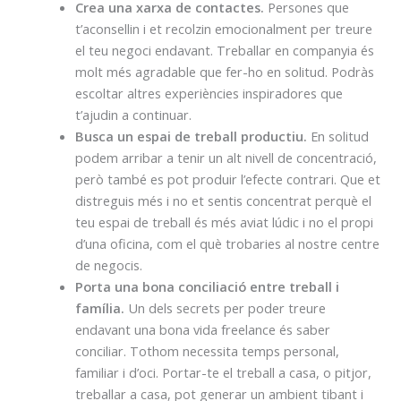
Crea una xarxa de contactes.
Persones que
t’aconsellin i et recolzin emocionalment per treure
el teu negoci endavant. Treballar en companyia és
molt més agradable que fer-ho en solitud. Podràs
escoltar altres experiències inspiradores que
t’ajudin a continuar.
Busca un espai de treball productiu.
En solitud
podem arribar a tenir un alt nivell de concentració,
però també es pot produir l’efecte contrari. Que et
distreguis més i no et sentis concentrat perquè el
teu espai de treball és més aviat lúdic i no el propi
d’una oficina, com el què trobaries al nostre centre
de negocis.
Porta una bona conciliació entre treball i
família.
Un dels secrets per poder treure
endavant una bona vida freelance és saber
conciliar. Tothom necessita temps personal,
familiar i d’oci. Portar-te el treball a casa, o pitjor,
treballar a casa, pot generar un ambient tibant i