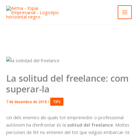
Vés
al
contingut
La solitud del freelance: com
superar-la
7 de desembre de 2018
/
TIPS
Un dels enemics als quals tot emprenedor o professional
autònom ha d’enfrontar és la
solitud del freelance
. Moltes
persones de fet no entenen del tot que vulguis embarcar-te