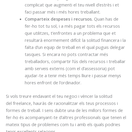
complicat que augmenti el teu nivell d’estrès i et
faci passar més i més hores treballant.
Comparteix despeses i recursos.
Quan has de
fer-ho tot tu sol, i a més pagar tots els recursos
que utilitzes, t’enfrontes a un problema que et
resultarà enormement difícil: la solitud financera i la
falta d’un equip de treball en el qual puguis delegar
tasques. Si encara no pots contractar més
treballadors, compartir l’ús dels recursos i treballar
amb serveis externs (com el d’assessoria) pot
ajudar-te a tenir més temps lliure i passar menys
hores enfront de l’ordinador.
Si vols treure endavant el teu negoci i vèncer la solitud
del freelance, hauràs de racionalitzar els teus processos i
formes de treball. I sens dubte una de les millors formes de
fer-ho és acompanyant-te d’altres professionals que tenen el
mateix tipus de problemes com tu i amb els quals podries
teixir excel·lents relacions.