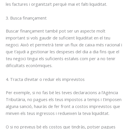
les factures i organitza’t perquè mai et falti liquiditat.
3. Busca finançament
Buscar finançament també pot ser un aspecte molt
important si vols gaudir de suficient liquiditat en el teu
negoci. Això et permetrà tenir un flux de caixa més racional i
que t’ajudi a gestionar les despeses del dia a dia fins que el
teu negoci tingui els suficients estalvis com per a no tenir
dificultats econòmiques.
4. Tracta d’evitar o reduir els imprevistos
Per exemple, si no fas bé les teves declaracions a l’Agència
Tributària, no pagues els teus impostos a temps i t’imposen
alguna sanció, hauràs de fer front a costos imprevistos que
minven els teus ingressos i redueixen la teva liquiditat.
O si no preveus bé els costos que tindràs, potser pagues