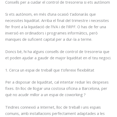
Consells per a cuidar el control de tresoreria si ets autònom
Si ets autònom, en més d’una ocasió t’adonaràs que
necessites liquiditat. Arriba el final del trimestre i necessites
fer front a la liquidació de l’IVA i de l’IRPF. O has de fer una
inversió en ordinadors i programes informàtics, però
manques de suficient capital per a dur-la a terme.
Doncs bé, hi ha alguns consells de control de tresoreria que
et poden ajudar a gaudir de major liquiditat en el teu negoci.
1. Cerca un espai de treball que t’ofereixi flexibilitat
Per a disposar de liquiditat, cal intentar reduir les despeses
fixes. En lloc de llogar una costosa oficina a Barcelona, per
què no acudir millor a un espai de coworking ?
Tindries connexió a Internet, lloc de treball i uns espais
comuns, amb instal·lacions perfectament adaptades a les