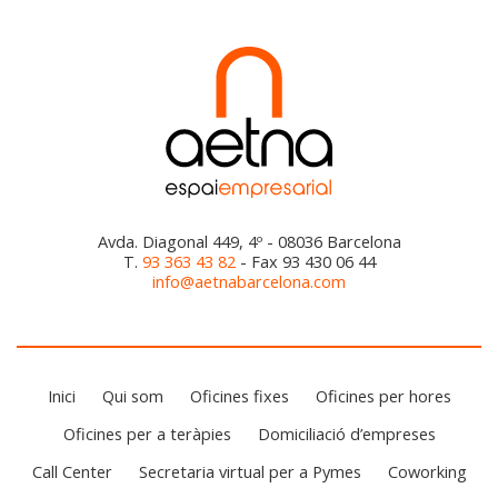
Avda. Diagonal 449, 4º - 08036 Barcelona
T.
93 363 43 82
- Fax 93 430 06 44
info@aetnabarcelona.com
Inici
Qui som
Oficines fixes
Oficines per hores
Oficines per a teràpies
Domiciliació d’empreses
Call Center
Secretaria virtual per a Pymes
Coworking