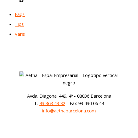
Faqs
Tips
Varis
Avda. Diagonal 449, 4º - 08036 Barcelona
T.
93 363 43 82
- Fax 93 430 06 44
info@aetnabarcelona.com