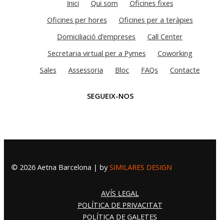
Inici
Qui som
Oficines fixes
Oficines per hores
Oficines per a teràpies
Domiciliació d’empreses
Call Center
Secretaria virtual per a Pymes
Coworking
Sales
Assessoria
Bloc
FAQs
Contacte
SEGUEIX-NOS
© 2026 Aetna Barcelona | by
SIMILARES DESIGN
AVÍS LEGAL
POLÍTICA DE PRIVACITAT
POLÍTICA DE GALETES