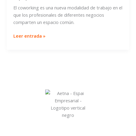
El coworking es una nueva modalidad de trabajo en el
que los profesionales de diferentes negocios
comparten un espacio común.
Cómo
Leer entrada »
ayuda
el
coworking
a
trabajar
en
equipo