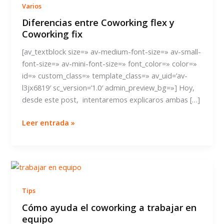
Varios
Diferencias entre Coworking flex y
Coworking fix
[av_textblock size=» av-medium-font-size=» av-small-
font-size=» av-mini-font-size=» font_color=» color=»
id=» custom_class=» template_class=» av_uid=’av-
l3jx6819′ sc_version=’1.0′ admin_preview_bg=»] Hoy,
desde este post, intentaremos explicaros ambas […]
Diferencias
Leer entrada »
entre
Coworking
flex
y
Coworking
Tips
fix
Cómo ayuda el coworking a trabajar en
equipo