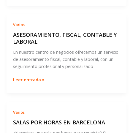
ZONA!
Varios
ASESORAMIENTO, FISCAL, CONTABLE Y
LABORAL
En nuestro centro de negocios ofrecemos un servicio
de asesoramiento fiscal, contable y laboral, con un
seguimiento profesional y personalizado
ASESORAMIENTO,
Leer entrada »
FISCAL,
CONTABLE
Y
LABORAL
Varios
SALAS POR HORAS EN BARCELONA
¿Necesitas una sala por horas para reunirte? Si