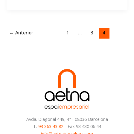
competición
a
buen
entreno
←
Anterior
1
…
3
4
Avda. Diagonal 449, 4º - 08036 Barcelona
T.
93 363 43 82
- Fax 93 430 06 44
info@aetnabarcelona.com