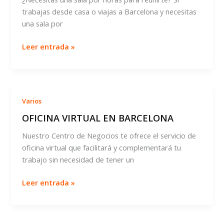
trabajas desde casa o viajas a Barcelona y necesitas
una sala por
SALAS
Leer entrada »
POR
HORAS
EN
BARCELONA
Varios
OFICINA VIRTUAL EN BARCELONA
Nuestro Centro de Negocios te ofrece el servicio de
oficina virtual que facilitará y complementará tu
trabajo sin necesidad de tener un
OFICINA
Leer entrada »
VIRTUAL
EN
BARCELONA