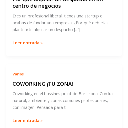
centro de negocios
Eres un profesional liberal, tienes una startup o
acabas de fundar una empresa. ¿Por qué deberías
plantearte alquilar un despacho […]
Por
Leer entrada »
qué
alquilar
un
despacho
Varios
en
COWORKING ¡TU ZONA!
un
centro
Coworking en el bussines point de Barcelona. Con luz
de
natural, ambiente y zonas comunes profesionales,
negocios
con imagen. Pensada para ti
COWORKING
Leer entrada »
¡TU