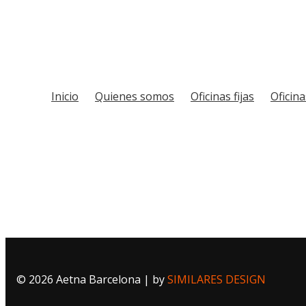
Inicio
Quienes somos
Oficinas fijas
Oficin
© 2026 Aetna Barcelona | by
SIMILARES DESIGN