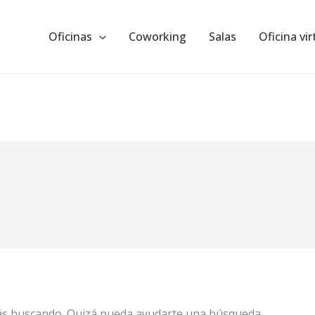
Oficinas
Coworking
Salas
Oficina vir
ás buscando. Quizá pueda ayudarte una búsqueda.