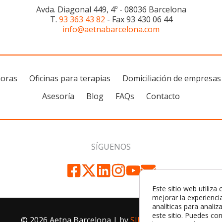
Avda. Diagonal 449, 4º - 08036 Barcelona
T.
93 363 43 82
- Fax 93 430 06 44
info@aetnabarcelona.com
horas
Oficinas para terapias
Domiciliación de empresas
Asesoría
Blog
FAQs
Contacto
SÍGUENOS
Este sitio web utiliza
mejorar la experienci
analíticas para analiza
este sitio. Puedes con
© 2026 Aetna Barcelona | by
SIMILARES DESIGN