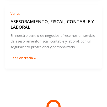
mejor
momento
Varios
para
ASESORAMIENTO, FISCAL, CONTABLE Y
crear
LABORAL
una
empresa?
En nuestro centro de negocios ofrecemos un servicio
de asesoramiento fiscal, contable y laboral, con un
seguimiento profesional y personalizado
ASESORAMIENTO,
Leer entrada »
FISCAL,
CONTABLE
Y
LABORAL